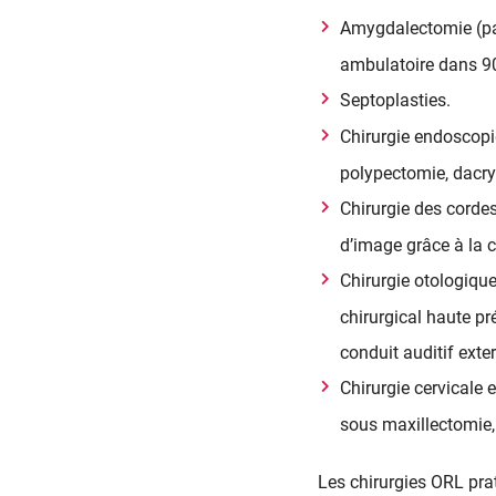
Amygdalectomie (par
ambulatoire dans 9
Septoplasties.
Chirurgie endoscop
polypectomie, dacr
Chirurgie des corde
d’image grâce à la 
Chirurgie otologique
chirurgical haute p
conduit auditif exte
Chirurgie cervicale 
sous maxillectomie,
Les chirurgies ORL prat