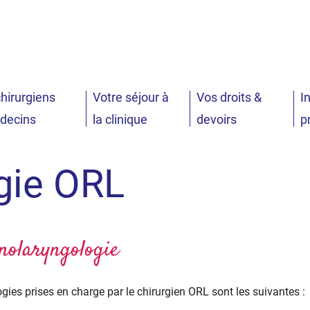
er à la recherche
hirurgiens
Votre séjour à
Vos droits &
I
decins
la clinique
devoirs
p
gie ORL
nolaryngologie
gies prises en charge par le chirurgien ORL sont les suivantes :