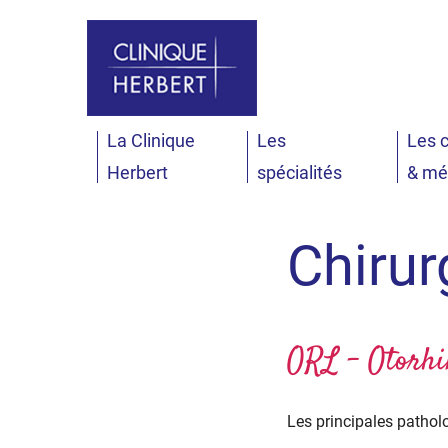
Aller au menu
Aller au contenu
All
La Clinique
Les
Les c
Accueil
Les spécialités
Chirurgie ORL
Herbert
spécialités
& mé
Chirur
ORL - Otorhi
Les principales patholo