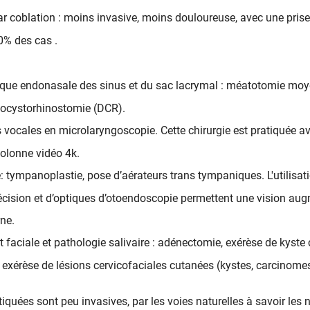
 coblation : moins invasive, moins douloureuse, avec une pris
0% des cas .
ique endonasale des sinus et du sac lacrymal : méatotomie mo
yocystorhinostomie (DCR).
s vocales en microlaryngoscopie. Cette chirurgie est pratiquée a
colonne vidéo 4k.
: tympanoplastie, pose d’aérateurs trans tympaniques. L'utilisa
récision et d’optiques d’otoendoscopie permettent une vision aug
rne.
et faciale et pathologie salivaire : adénectomie, exérèse de kyste 
 exérèse de lésions cervicofaciales cutanées (kystes, carcinome
iquées sont peu invasives, par les voies naturelles à savoir les n