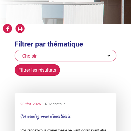
Partager
Imprimer


sur
Filtrer par thématique
Facebook
20 févr. 2026
RDV doctolib
Vos rendez-vous d'anesthésie
Vos rendez-vous d'anesthésie peuvent dorénavant être