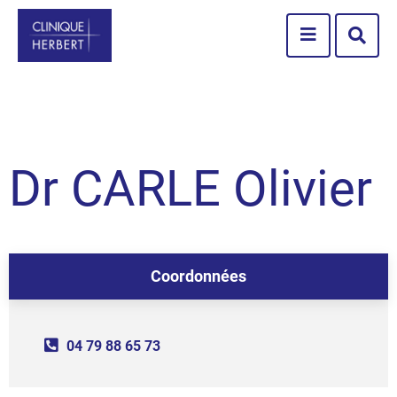
Aller au menu
Aller au contenu
Menu
Aller à la recherche
Reche
sur
le
site
Dr CARLE Olivier
Coordonnées
04 79 88 65 73