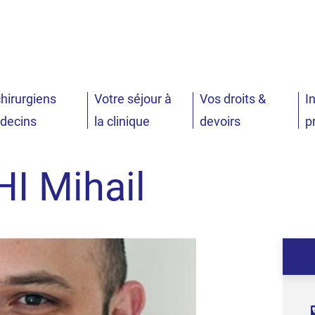
er à la recherche
hirurgiens
Votre séjour à
Vos droits &
I
decins
la clinique
devoirs
p
I Mihail