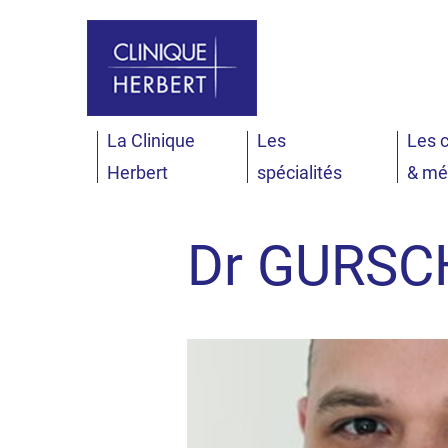
Aller au menu
Aller au contenu
All
La Clinique
Les
Les c
Accueil
Annuaire
Dr GURSCHI Mihail
Herbert
spécialités
& mé
Dr GURSCH