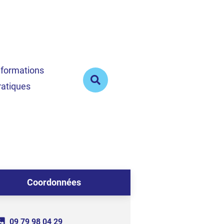
nformations
ratiques
Rechercher
sur
le
site
Coordonnées
09 79 98 04 29