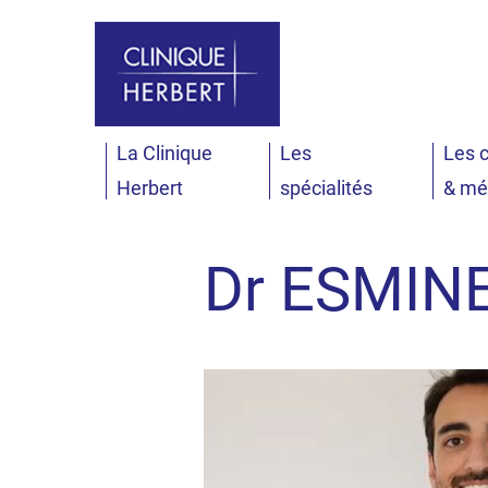
Aller au menu
Aller au contenu
All
La Clinique
Les
Les c
Accueil
Annuaire
Dr ESMINEZHAD Cédri
Herbert
spécialités
& mé
Dr ESMIN