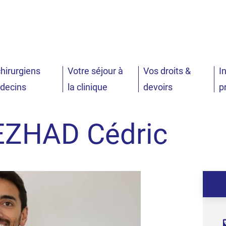
er à la recherche
hirurgiens
Votre séjour à
Vos droits &
I
c
decins
la clinique
devoirs
p
EZHAD Cédric