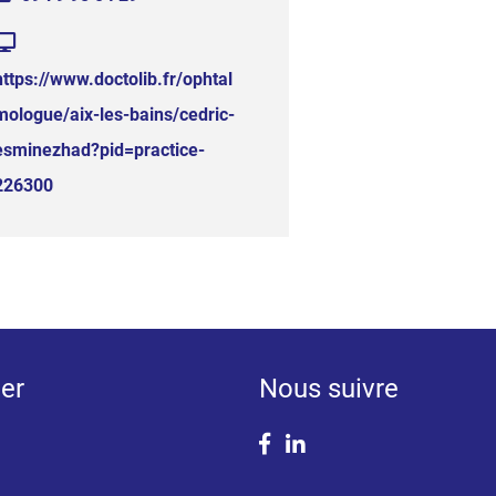
https://www.doctolib.fr/ophtal
mologue/aix-les-bains/cedric-
esminezhad?pid=practice-
226300
er
Nous suivre
Facebook
Linkedin