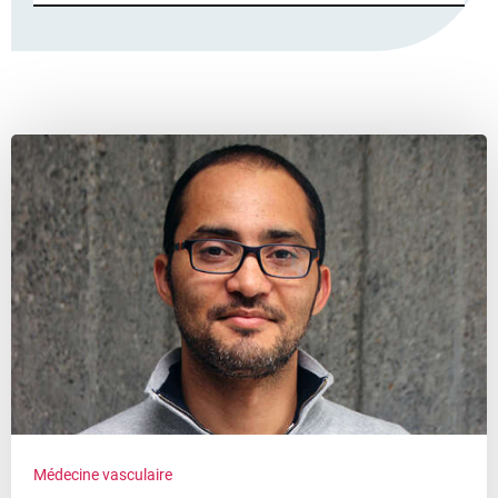
Résultats
de
la
recherche
Médecine vasculaire