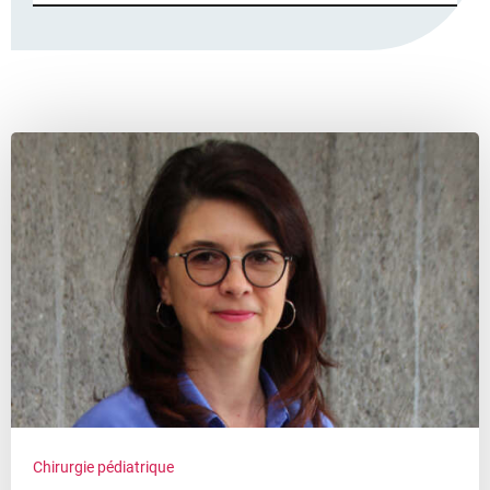
Résultats
de
la
recherche
Chirurgie pédiatrique